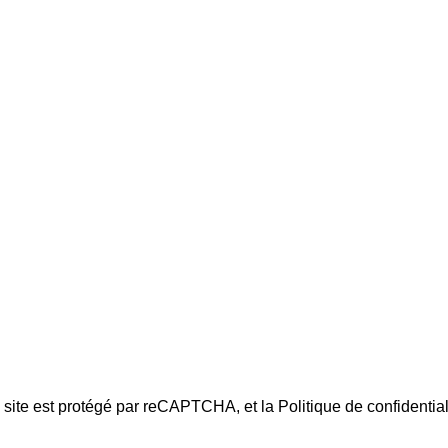
À propos
Professionnels au
Maroc 2025
Blog
11 février 2025
No
Comments
Mobilier de
Terrasse pour
Cafés : Allier
Esthétique et
Fonctionnalité au
Maroc 2025
9 février 2025
No
Comments
.
e site est protégé par reCAPTCHA, et la
Politique de confidential