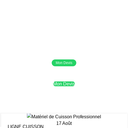
Mon Devis
Mon Devis
osts by
cuisish
17
Août
LIGNE CUISSON