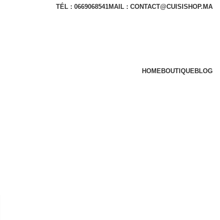
TÉL : 0669068541
MAIL : CONTACT@CUISISHOP.MA
HOME
BOUTIQUE
BLOG
op