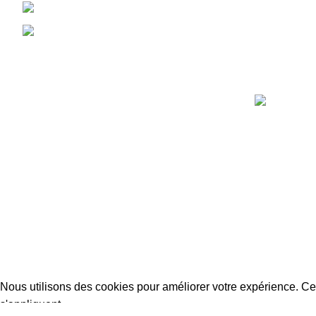
Phone: (212) 6 69 06 85 41
contact@cuisishop.ma
Réalisé par
QodWeb.
Copyright © 2024
Tous droits réservés
Nous utilisons des cookies pour améliorer votre expérience. C
s'appliquent.