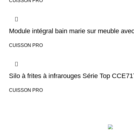
CUISSON PRO
Module intégral bain marie sur meuble avec
CUISSON PRO
Silo à frites à infrarouges Série Top CCE7
CUISSON PRO
NOS ARTILC
Explorez les meilleurs matériaux de cuisine
chez Cuisishop pour équiper votre espace.