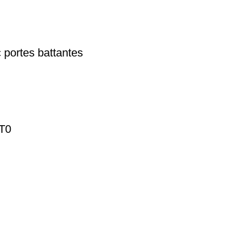
 portes battantes
1T0
ES BLOG
LIENS UTILES
Fournitures de
Boutique