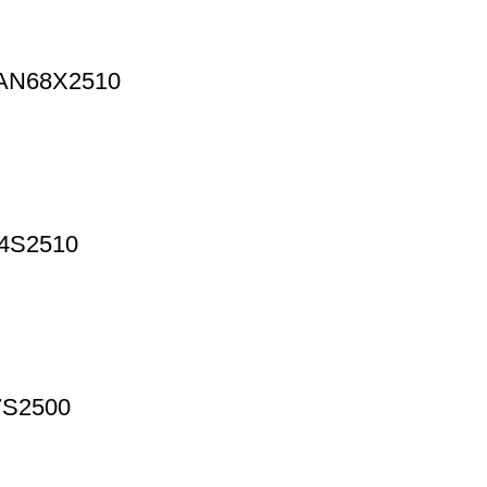
) AN68X2510
64S2510
07S2500