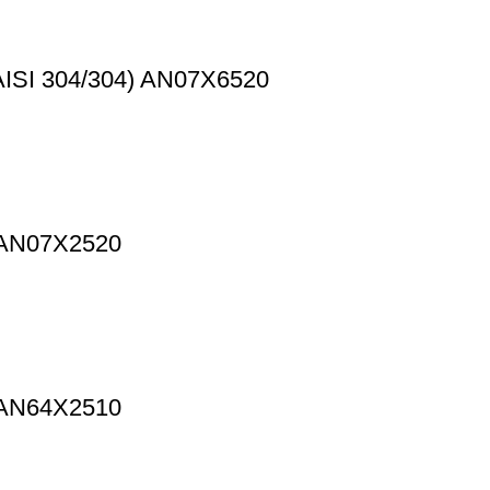
 (AISI 304/304) AN07X6520
) AN07X2520
) AN64X2510