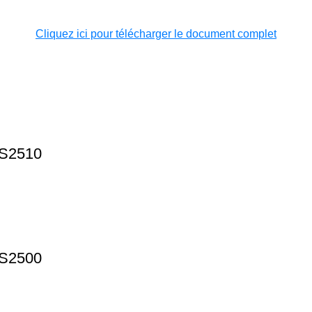
Cliquez ici pour télécharger le document complet
7S2510
4S2500