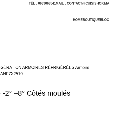
TÉL : 0669068541
MAIL : CONTACT@CUISISHOP.MA
HOME
BOUTIQUE
BLOG
IGÉRATION
ARMOIRES RÉFRIGÉRÉES
Armoire
és ANF7X2510
e -2° +8° Côtés moulés