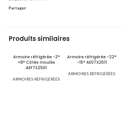
Partager:
Produits similaires
Armoire réfrigérée -2°
Armoire réfrigérée -22°
+8° Côtés moulés
-15° AE07X2511
Re
AEF7X2501
ARMOIRES RÉFRIGÉRÉES
ARMOIRES RÉFRIGÉRÉES
RE