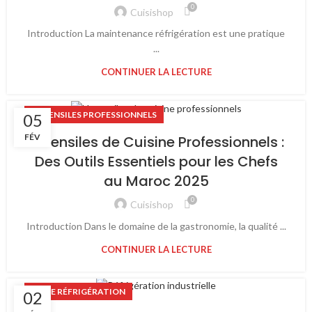
0
Cuisishop
Introduction La maintenance réfrigération est une pratique
...
CONTINUER LA LECTURE
USTENSILES PROFESSIONNELS
05
FÉV
Ustensiles de Cuisine Professionnels :
Des Outils Essentiels pour les Chefs
au Maroc 2025
0
Cuisishop
Introduction Dans le domaine de la gastronomie, la qualité ...
CONTINUER LA LECTURE
LIGNE RÉFRIGÉRATION
02