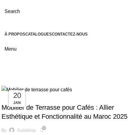
Search
À PROPOS
CATALOGUES
CONTACTEZ-NOUS
Menu
Tag Archives: mobilier durable
09
30
20
MOBILER
JAN
JAN
FÉV
Mobilier de Terrasse pour Cafés : Allier
Esthétique et Fonctionnalité au Maroc 2025
0
By
Cuisishop