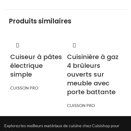
Produits similaires
Cuiseur à pâtes
Cuisinière à gaz
Cu
électrique
4 brûleurs
él
simple
ouverts sur
pl
meuble avec
Sé
CUISSON PRO
porte battante
PE
CUISSON PRO
CU
Explorez les meilleurs matériaux de cuisine chez Cuisishop pour