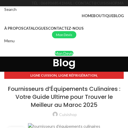
TÉL : 0669068541
MAIL : CONTACT@CUISISHOP.MA
Search
HOME
BOUTIQUE
BLOG
À PROPOS
CATALOGUES
CONTACTEZ-NOUS
Mon Devis
Menu
Mon Devis
Blog
,
,
LIGNE CUISSON
LIGNE RÉFRIGÉRATION
USTENSILES PROFESSIONNELS
Fournisseurs d’Équipements Culinaires :
Votre Guide Ultime pour Trouver le
Meilleur au Maroc 2025
Cuisishop