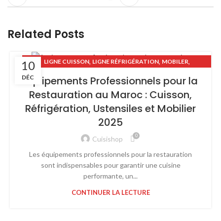
Related Posts
,
,
,
LIGNE CUISSON
LIGNE RÉFRIGÉRATION
MOBILER
10
USTENSILES PROFESSIONNELS
DÉC
Équipements Professionnels pour la
Restauration au Maroc : Cuisson,
Réfrigération, Ustensiles et Mobilier
2025
0
Cuisishop
Les équipements professionnels pour la restauration
sont indispensables pour garantir une cuisine
performante, un...
CONTINUER LA LECTURE