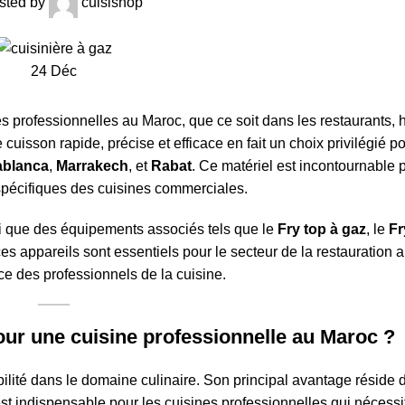
sted by
cuisishop
24
Déc
s professionnelles au Maroc, que ce soit dans les restaurants, 
cuisson rapide, précise et efficace en fait un choix privilégié po
blanca
,
Marrakech
, et
Rabat
. Ce matériel est incontournable p
spécifiques des cuisines commerciales.
si que des équipements associés tels que le
Fry top à gaz
, le
Fr
s appareils sont essentiels pour le secteur de la restauration 
ce des professionnels de la cuisine.
our une cuisine professionnelle au Maroc ?
ilité dans le domaine culinaire. Son principal avantage réside 
 est indispensable pour les cuisines professionnelles qui nécess