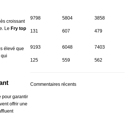
9798
5804
3858
ès croissant
ne. Le
Fry top
131
607
479
9193
6048
7403
us élevé que
 qui
125
559
562
ant
Commentaires récents
 pour garantir
ent offrir une
ffluent