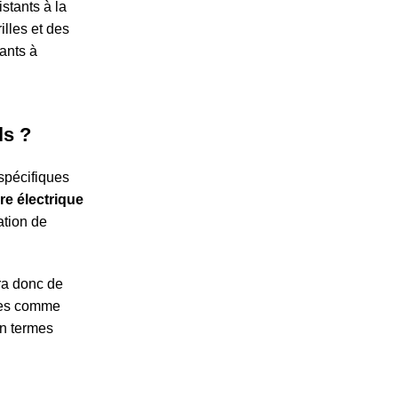
istants à la
illes et des
ants à
ls ?
spécifiques
re électrique
ation de
a donc de
lles comme
en termes