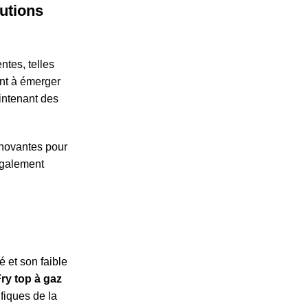
lutions
ntes, telles
nt à émerger
intenant des
nnovantes pour
également
 et son faible
ry top à gaz
fiques de la