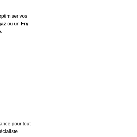
optimiser vos
gaz
ou un
Fry
e.
ance pour tout
écialiste