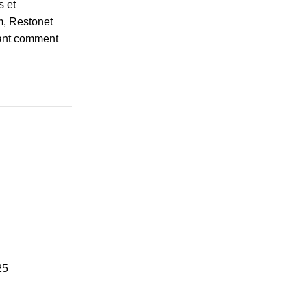
s et
m, Restonet
vrant comment
25